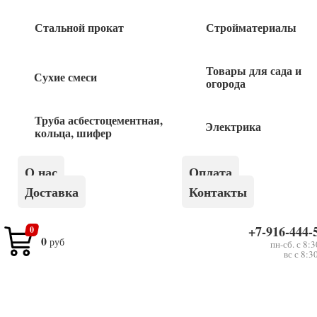
165
руб
Стальной прокат
Стройматериалы
Товары для сада и
Сухие смеси
огорода
Труба асбестоцементная,
Электрика
кольца, шифер
Получить консультацию
О нас
Оплата
Доставка
Контакты
+7-916-444-
0
0
руб
пн-сб. с 8:
вс с 8:3
Оставьте
Я даю согласие на обработку своих персональных данных