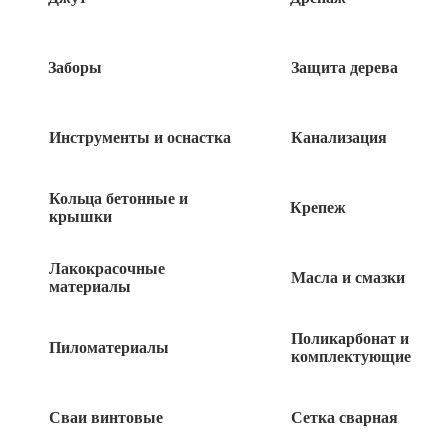
Сверло перовое 18мм*152мм дерево «888»
Заборы
Защита дерева
110
руб
Инструменты и оснастка
Канализация
Сверло перовое 20мм*152мм дерево «888»
Кольца бетонные и
Крепеж
крышки
120
руб
Лакокрасочные
Масла и смазки
материалы
Сверло перовое 28мм*152мм дерево «888»
Поликарбонат и
Пиломатериалы
140
комплектующие
руб
Сверло перовое 25мм*152мм дерево
Сваи винтовые
Сетка сварная
VERTEX