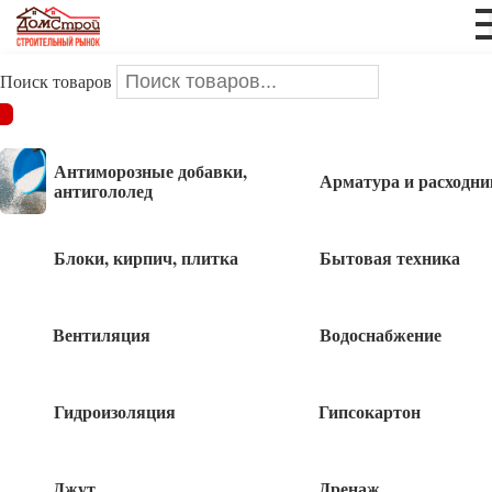
Поиск товаров
ДОМСТРОЙ
/
Инструменты и оснастка
/
Сверло перовое
Антиморозные добавки,
Арматура и расходни
Сверло перовое
антигололед
Блоки, кирпич, плитка
Бытовая техника
Сверло перовое 10мм*152мм дерево «888»
Вентиляция
Водоснабжение
95
руб
Гидроизоляция
Гипсокартон
Сверло перовое 12мм*152мм дерево «888»
105
Джут
Дренаж
руб