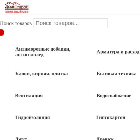
Поиск товаров
ДОМСТРОЙ
/
Инструменты и оснастка
/
Сверла,Биты,Буры
/
Буры
/
Бур SDS-plus 10*210мм КЕДР
Антиморозные добавки,
Арматура и расхо
антигололед
Бур SDS-plus 10*210мм КЕДР
Блоки, кирпич, плитка
Бытовая техника
Вентиляция
Водоснабжение
Гидроизоляция
Гипсокартон
Джут
Дренаж