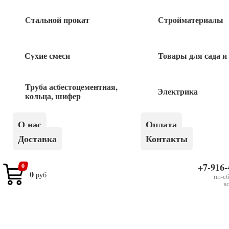
Быстрый заказ
Стальной прокат
Стройматериалы
Сухие смеси
Товары для сада и
Похожие товары
Труба асбестоцементная,
Электрика
кольца, шифер
БУР SDS-plus 10*260мм VERTEX
О нас
Оплата
180
руб
Доставка
Контакты
БУР SDS-plus 10*160мм SKOLE
+7-916-
0
0
руб
пн-сб
в
145
руб
Бур SDS-plus 8*160мм VERTEX