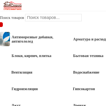
Поиск товаров
ДОМСТРОЙ
/
Инструменты и оснастка
/
Столярно-слесарный
инструмент
/
Стамески
/
Стамеска по дереву 32мм Стронг
Антиморозные добавки,
Арматура и расхо
антигололед
Стамеска по дереву 32мм Стронг
Блоки, кирпич, плитка
Бытовая техника
Вентиляция
Водоснабжение
Гидроизоляция
Гипсокартон
Джут
Дренаж