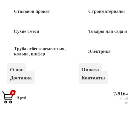
Стальной прокат
Стройматериалы
Похожие товары
Сухие смеси
Товары для сада и
Стамеска по дереву 10мм
Труба асбестоцементная,
350
руб
Электрика
кольца, шифер
Стамеска по дереву 25мм
О нас
Оплата
Доставка
Контакты
545
руб
+7-916-
0
0
руб
Стамеска по дереву 18мм
пн-сб
в
390
руб