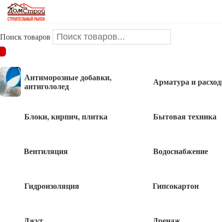
Поиск товаров
ДОМСТРОЙ
/
Инструменты и оснастка
/
Столярно-слесарный
инструмент
/
Пилы,стусло
/
Ручная пила 20*500мм Стронг
Антиморозные добавки,
Арматура и расхо
антигололед
Ручная пила 20*500мм Стронг
Блоки, кирпич, плитка
Бытовая техника
Вентиляция
Водоснабжение
Гидроизоляция
Гипсокартон
Джут
Дренаж