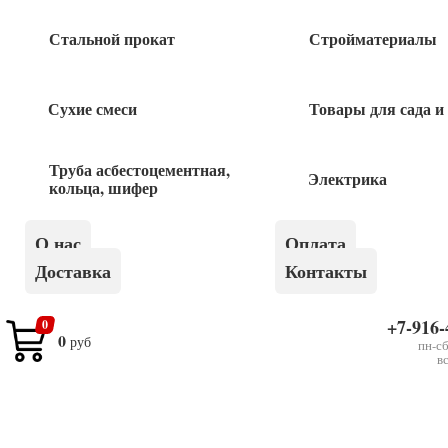
Стальной прокат
Стройматериалы
Похожие товары
Сухие смеси
Товары для сада и
Цепь для бензопил 55 звеньев STIHL
Труба асбестоцементная,
1 020
руб
Электрика
кольца, шифер
Пила ручная 450мм крупный зуб Кедр
О нас
Оплата
Доставка
Контакты
490
руб
+7-916-
0
0
руб
Цепь для бензопил 52 звеньев STIHL
пн-сб
в
980
руб