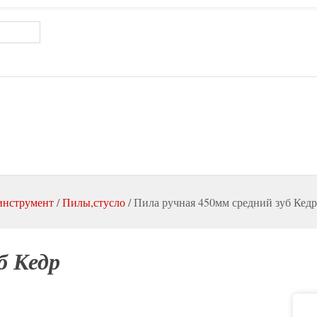
инструмент
/
Пилы,стусло
/
Пила ручная 450мм средний зуб Кедр
б Кедр