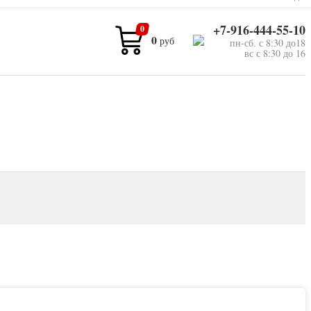
+7-916-444-55-10
0
0
руб
пн-сб. с 8:30 до18
вс с 8:30 до 16