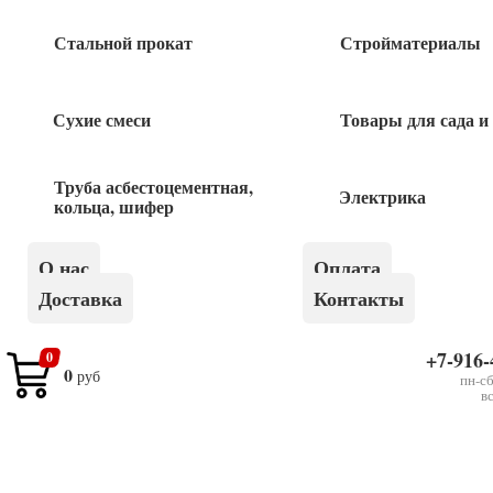
Гвоздодер усиленный 600*30*16мм
Стальной прокат
Стройматериалы
790
руб
Сухие смеси
Товары для сада и
Труба асбестоцементная,
Электрика
кольца, шифер
×
Гвоздодер 450мм
О нас
Оплата
Доставка
Контакты
Быстрый заказ
+7-916-
0
0
руб
пн-сб
в
Оставьте
Я даю согласие на обработку своих персональных
это