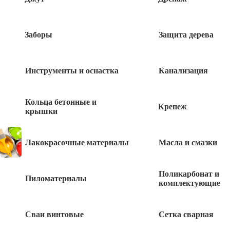
Быстрый заказ
Заборы
Защита дерева
Инструменты и оснастка
Канализация
Похожие товары
Кольца бетонные и
Крепеж
крышки
Гвоздодер усиленный 450*22*12мм
Лакокрасочные материалы
Масла и смазки
390
руб
Поликарбонат и
Гвоздодер усиленный 900*30*16мм
Пиломатериалы
комплектующие
1 160
руб
Сваи винтовые
Сетка сварная