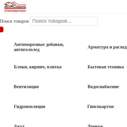
Поиск товаров
ДОМСТРОЙ
/
Инструменты и оснастка
/
Столярно-слесарный
инструмент
/
Гвоздодеры
/
Гвоздодер 450мм
Антиморозные добавки,
Арматура и расхо
антигололед
Гвоздодер 450мм
Блоки, кирпич, плитка
Бытовая техника
Вентиляция
Водоснабжение
490
руб
Гидроизоляция
Гипсокартон
1 в наличии
Джут
Дренаж