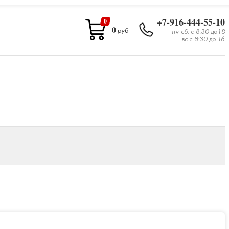
+7-916-444-55-10
0
0
руб
пн-сб. с 8:30 до18
вс с 8:30 до 16