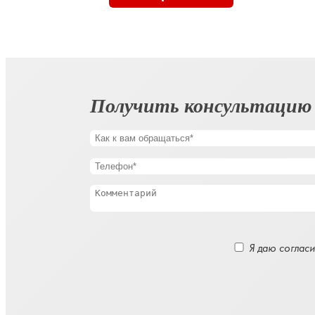
Получить консультацию
Оставьте
Я даю согласи
это
поле
пустым.