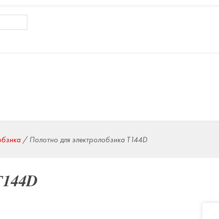
обзика
/
Полотно для электролобзика Т144D
Т144D