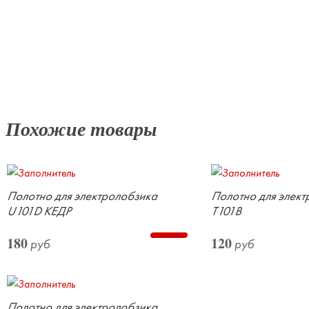
Похожие товары
Полотно для электролобзика
Полотно для элек
U101D КЕДР
Т101В
180
120
руб
руб
Полотно для электролобзика