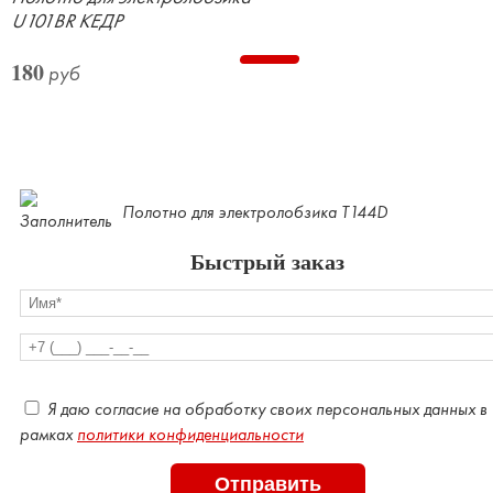
U101BR КЕДР
180
руб
Полотно для электролобзика Т144D
Быстрый заказ
Оставьте
Я даю согласие на обработку своих персональных данных в
это
рамках
политики конфиденциальности
поле
пустым.