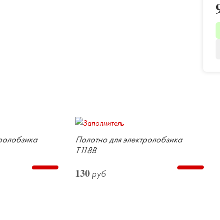
тролобзика
Полотно для электролобзика
Т118В
130
руб