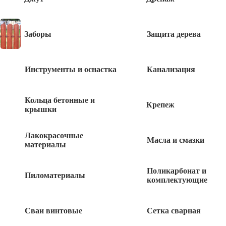
160
руб
Заборы
Защита дерева
Валик мех натур,140*6 ШАБАШКА
Инструменты и оснастка
Канализация
160
руб
Валик поролоновый ШАБАШКА 240мм
Кольца бетонные и
Крепеж
крышки
180
руб
Лакокрасочные
Масла и смазки
материалы
Валик мех натур,180*6мм ШАБАШКА
Поликарбонат и
Пиломатериалы
комплектующие
180
руб
Сваи винтовые
Сетка сварная