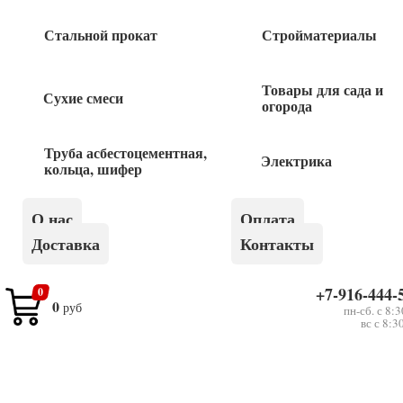
Стальной прокат
Стройматериалы
Товары для сада и
Сухие смеси
огорода
Получить консультацию
Труба асбестоцементная,
Электрика
кольца, шифер
О нас
Оплата
Доставка
Контакты
+7-916-444-
0
Оставьте
0
руб
пн-сб. с 8:
Я даю согласие на обработку своих персональных данных
это
вс с 8:3
в рамках
политики конфиденциальности
поле
пустым.