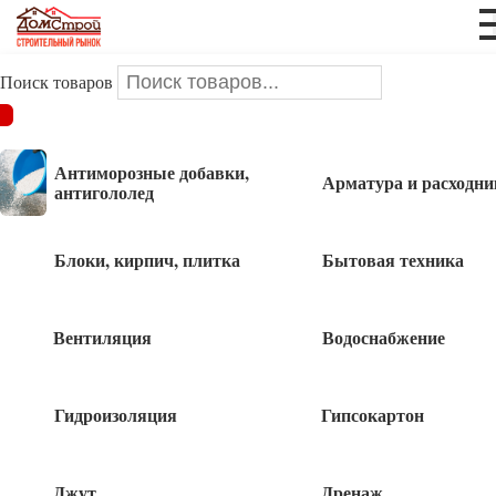
Поиск товаров
ДОМСТРОЙ
/
Инструменты и оснастка
/
Малярно-
штукатурные инструменты
/
Валики
/
Шабашка
Антиморозные добавки,
Арматура и расходни
антигололед
Шабашка
Блоки, кирпич, плитка
Бытовая техника
Валик мех искуств,140*6 ШАБАШКА
Вентиляция
Водоснабжение
155
руб
Гидроизоляция
Гипсокартон
Валик поролоновый ШАБАШКА 140мм
Джут
Дренаж