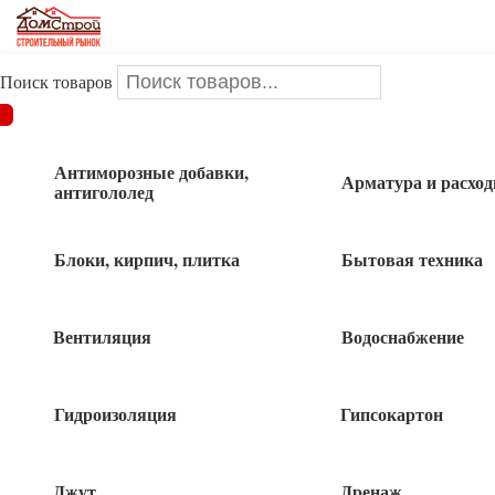
Поиск товаров
ДОМСТРОЙ
/
Инструменты и оснастка
/
Малярно-
штукатурные инструменты
/
Валики
/
Мини валик малярный
велюр 160мм в сборе
Антиморозные добавки,
Арматура и расхо
антигололед
Мини валик малярный велюр 160мм в
Блоки, кирпич, плитка
Бытовая техника
сборе
Вентиляция
Водоснабжение
Гидроизоляция
Гипсокартон
Джут
Дренаж