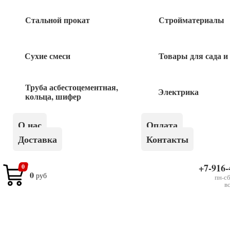
Стальной прокат
Стройматериалы
Сухие смеси
Товары для сада и
Похожие товары
Мини-ролик Синтекс 15х100 Зубр 1шт
Труба асбестоцементная,
Электрика
кольца, шифер
60
руб
О нас
Оплата
Доставка
Контакты
Мини валик малярный полиамид/полиакрил
профи 70мм Крафор
+7-916-
0
0
руб
45
пн-сб
руб
в
Мини валик полиакрил профи 100мм 1шт
Крафор