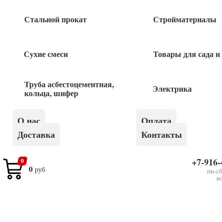
Стальной прокат
Стройматериалы
Быстрый заказ
Сухие смеси
Товары для сада и
Труба асбестоцементная,
Похожие товары
Электрика
кольца, шифер
Миксер для красок 60*400мм
О нас
Оплата
Доставка
Контакты
290
руб
+7-916-
0
0
Миксер ОЦ SDS+ 80*10*480мм «888»
руб
пн-сб
в
440
руб