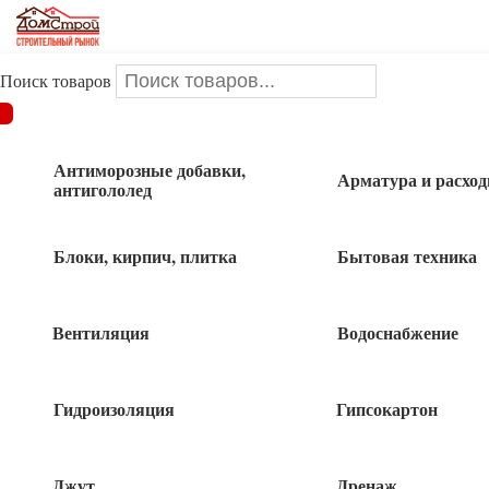
Поиск товаров
ДОМСТРОЙ
/
Инструменты и оснастка
/
Малярно-
штукатурные инструменты
/
Миксеры
/
Миксер для красок
100*600мм
Антиморозные добавки,
Арматура и расхо
антигололед
Миксер для красок 100*600мм
Блоки, кирпич, плитка
Бытовая техника
Вентиляция
Водоснабжение
Гидроизоляция
Гипсокартон
Джут
Дренаж