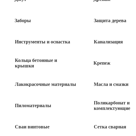
Заборы
Защита дерева
Быстрый заказ
Инструменты и оснастка
Канализация
Кольца бетонные и
Похожие товары
Крепеж
крышки
Кисть плоская 25мм ШАБАШКА
Лакокрасочные материалы
Масла и смазки
30
руб
Поликарбонат и
Пиломатериалы
комплектующие
Кисть плоская 75мм Крафор
Сваи винтовые
Сетка сварная
100
руб