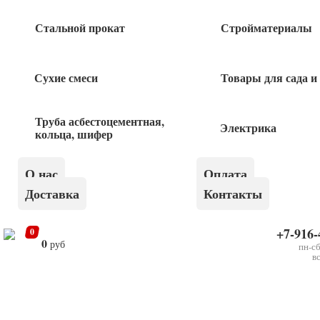
Кисть плоская 100мм Крафор
Стальной прокат
Стройматериалы
120
руб
Сухие смеси
Товары для сада и
Кисть плоская 50мм ШАБАШКА
Труба асбестоцементная,
Электрика
кольца, шифер
60
руб
О нас
Оплата
Доставка
Контакты
Кисть плоская евро 50мм Крафор
+7-916-
0
100
руб
0
руб
пн-сб
в