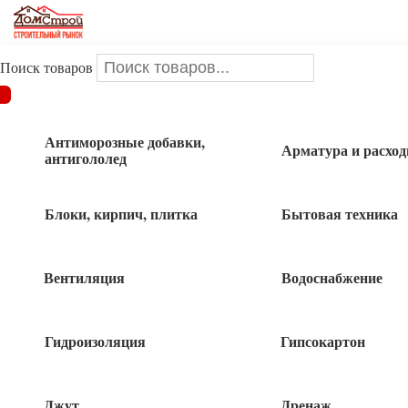
Поиск товаров
ДОМСТРОЙ
/
Инструменты и оснастка
/
Малярно-
штукатурные инструменты
/
Кисти
/
Кисть плоская 63мм
ШАБАШКА
Антиморозные добавки,
Арматура и расхо
антигололед
Кисть плоская 63мм ШАБАШКА
Блоки, кирпич, плитка
Бытовая техника
Вентиляция
Водоснабжение
70
руб
Гидроизоляция
Гипсокартон
40 в наличии
Джут
Дренаж