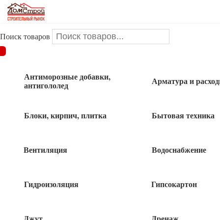
Поиск товаров
ДОМСТРОЙ
/
Инструменты и оснастка
/
Измерительный
инструмент
/
Уровни
/
Уровень скелетный 1800мм
Антиморозные добавки,
Арматура и расхо
антигололед
Уровень скелетный 1800мм
Блоки, кирпич, плитка
Бытовая техника
Вентиляция
Водоснабжение
Гидроизоляция
Гипсокартон
Джут
Дренаж