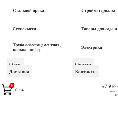
Стальной прокат
Стройматериалы
Похожие товары
Сухие смеси
Товары для сада и
КАПРО УРОВЕНЬ 987XL-41-80
Труба асбестоцементная,
2 500
руб
Электрика
кольца, шифер
КАПРО УРОВЕНЬ 987XL-41-100
О нас
Оплата
Доставка
Контакты
3 090
руб
+7-916-
0
0
руб
КАПРО УРОВЕНЬ магнитный 987XL-41-
пн-сб
в
60М
3 100
руб