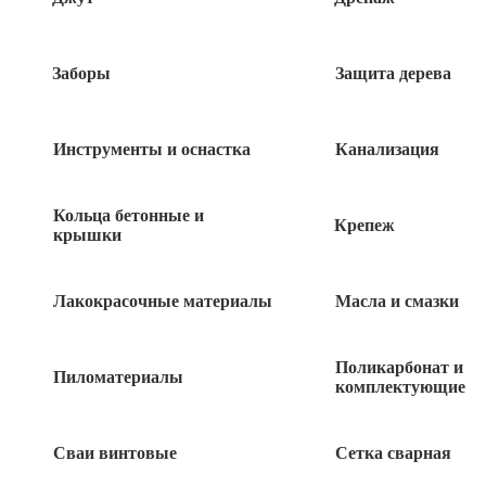
Заборы
Защита дерева
Похожие товары
Инструменты и оснастка
Канализация
Уровень магнитный 0,6м PROLEVEL
Кольца бетонные и
980
Крепеж
руб
крышки
КАПРО УРОВЕНЬ магнитный 787-40-
Лакокрасочные материалы
Масла и смазки
60М 2 колбы
2 590
руб
Поликарбонат и
Пиломатериалы
комплектующие
КАПРО УРОВЕНЬ 787-40- 80 2 колбы
Сваи винтовые
Сетка сварная
2 250
руб