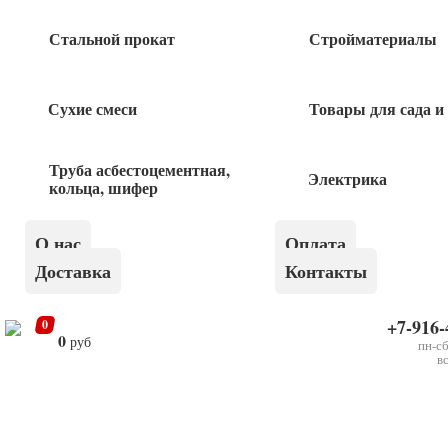
Стальной прокат
Стройматериалы
КАПРО УРОВЕНЬ магнитный 987XL-41-
60М
3 100
руб
Сухие смеси
Товары для сада и
Уровень Оптима 0,4м Кедр
Труба асбестоцементная,
Электрика
кольца, шифер
340
руб
О нас
Оплата
Доставка
Контакты
+7-916-
0
0
руб
×
пн-сб
КАПРО УРОВЕНЬ лазерный 842
в
Быстрый заказ