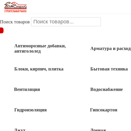
Поиск товаров
ДОМСТРОЙ
/
Инструменты и оснастка
/
Измерительный
инструмент
/
Уровни
/
КАПРО УРОВЕНЬ лазерный 842
Антиморозные добавки,
Арматура и расхо
антигололед
КАПРО УРОВЕНЬ лазерный 842
Блоки, кирпич, плитка
Бытовая техника
Вентиляция
Водоснабжение
3 720
руб
Гидроизоляция
Гипсокартон
Нет в наличии
Быстрый заказ
Джут
Дренаж