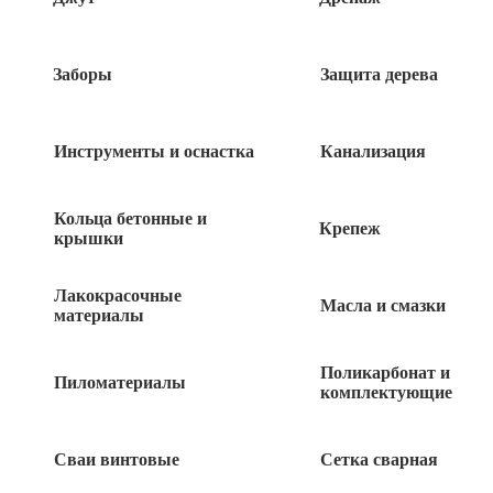
290
руб
Заборы
Защита дерева
Рулетка 5м х 19мм FINLAND Skeleton
2282
Инструменты и оснастка
Канализация
320
руб
Кольца бетонные и
Рулетка 20м*13мм фиберглас.лента
Крепеж
крышки
«888»
Лакокрасочные
455
руб
Масла и смазки
материалы
Рулетка 5м х 19мм FINLAND Truck 2283
Поликарбонат и
Пиломатериалы
комплектующие
490
руб
Сваи винтовые
Сетка сварная
Рулетка 5мх25мм ЦИ каучук фиксатор