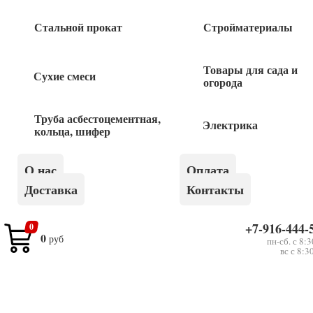
магн Ультра
Стальной прокат
Стройматериалы
530
руб
Товары для сада и
Сухие смеси
Рулетка 30м*13мм фиберглас.лента
огорода
«888»
Труба асбестоцементная,
Электрика
540
руб
кольца, шифер
Рулетка 7,5мх25мм ЦИ каучук фиксатор
О нас
Оплата
магн Ультра
Доставка
Контакты
750
руб
+7-916-444-
0
0
руб
пн-сб. с 8:
Рулетка 50м*13мм фиберглас.лента
вс с 8:3
«888»
780
руб