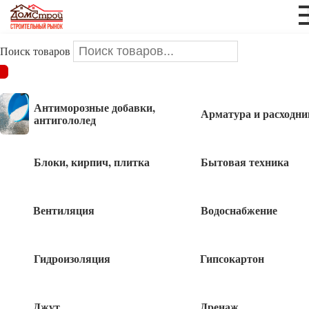
Поиск товаров
ДОМСТРОЙ
/
Инструменты и оснастка
/
Измерительный
инструмент
/
Рулетки
Антиморозные добавки,
Арматура и расходни
антигололед
Рулетки
Блоки, кирпич, плитка
Бытовая техника
Рулетка обрезин,корпус 2 фиксатора
Вентиляция
Водоснабжение
5м*19мм «888»
230
руб
Гидроизоляция
Гипсокартон
Рулетка 10м*13мм фиберглас.лента
«888»
Джут
Дренаж