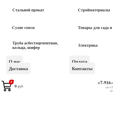
Стальной прокат
Стройматериалы
Похожие товары
Сухие смеси
Товары для сада и
Гидроуровень Д8мм 20м «888»
Труба асбестоцементная,
Электрика
кольца, шифер
450
руб
О нас
Оплата
Гидроуровень Д8мм 10 м
Доставка
Контакты
310
руб
+7-916-
0
0
руб
пн-сб
в
×