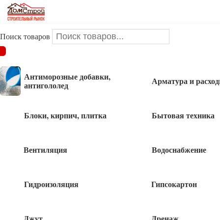
Поиск товаров
ДОМСТРОЙ
/
Инструменты и оснастка
/
Измерительный
инструмент
/
Гидроуровени
/
Гидроуровень L20м D 8 мм
Сибртех
Антиморозные добавки,
Арматура и расхо
антигололед
Гидроуровень L20м D 8 мм Сибртех
Блоки, кирпич, плитка
Бытовая техника
Вентиляция
Водоснабжение
Гидроизоляция
Гипсокартон
Джут
Дренаж