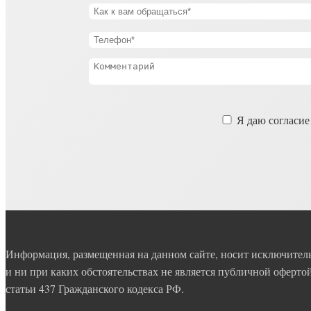
Оставьте
Я даю согласие
это
поле
пустым.
Информация, размещенная на данном сайте, носит исключите
и ни при каких обстоятельствах не является публичной оферт
статьи 437 Гражданского кодекса РФ.