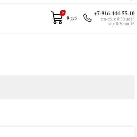
+7-916-444-55-10
0
0
руб
пн-сб. с 8:30 до18
вс с 8:30 до 16