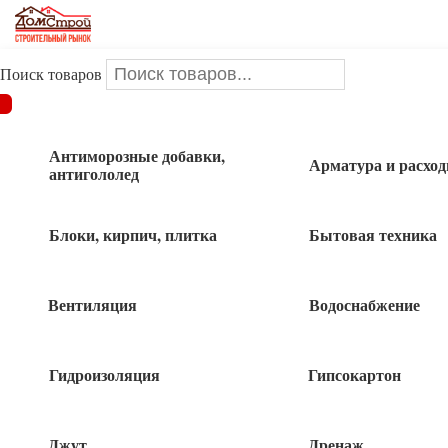
Поиск товаров
ДОМСТРОЙ
/
Гидроизоляция
/
Гидроизоляция битумно-
резиновая 3кг КРОВЛЯ Технониколь
Антиморозные добавки,
Арматура и расхо
антигололед
Гидроизоляция битумно-резиновая 3кг
КРОВЛЯ Технониколь
Блоки, кирпич, плитка
Бытовая техника
Вентиляция
Водоснабжение
1 240
руб
Гидроизоляция
Гипсокартон
5 в наличии
Джут
Дренаж