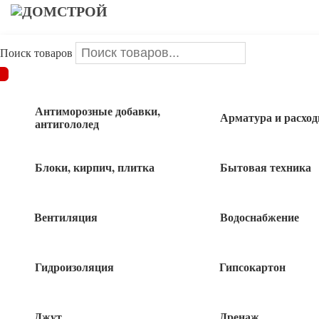
Поиск товаров
ДОМСТРОЙ
/
Электрика
/
Удлинители
/
Удлинитель универ.3
гнезда 7 м. с зазем.с выкл. ПВС 3х1
Антиморозные добавки,
Арматура и расхо
антигололед
Удлинитель универ.3 гнезда 7 м. с
зазем.с выкл. ПВС 3х1
Блоки, кирпич, плитка
Бытовая техника
Вентиляция
Водоснабжение
750
руб
Гидроизоляция
Гипсокартон
2 в наличии
Джут
Дренаж