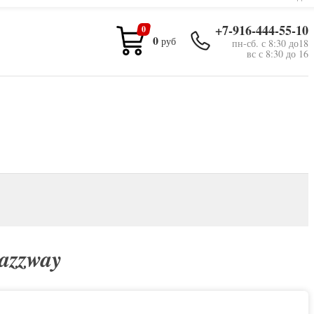
+7-916-444-55-10
0
0
руб
пн-сб. с 8:30 до18
вс с 8:30 до 16
azzway