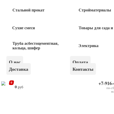
Стальной прокат
Стройматериалы
29
руб
Сухие смеси
Товары для сада и
Замок 18-20/40
Труба асбестоцементная,
75
руб
Электрика
кольца, шифер
Бокс 1/4 без крышки IP20 TDM
О нас
Оплата
Доставка
Контакты
58
руб
+7-916-
0
0
руб
пн-сб
в
×
ДИН рейка 1000мм