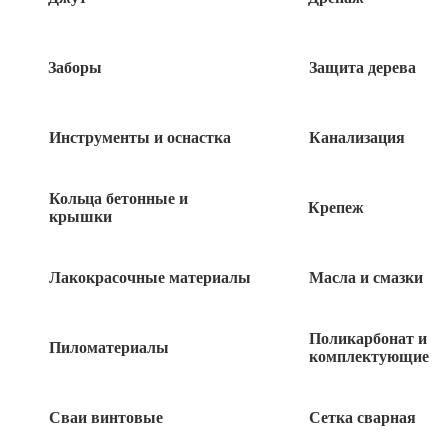
Быстрый заказ
Заборы
Защита дерева
Инструменты и оснастка
Канализация
Похожие товары
Кольца бетонные и
Крепеж
крышки
Счетчик Меркурий 201.5 DIN OУ 1-фаз.
Лакокрасочные материалы
Масла и смазки
1 630
руб
Бокс ЩРН-П-18 сосна IP41 TDM
Поликарбонат и
Пиломатериалы
комплектующие
1 830
руб
Сваи винтовые
Сетка сварная
ДИН рейка 225мм 12мод