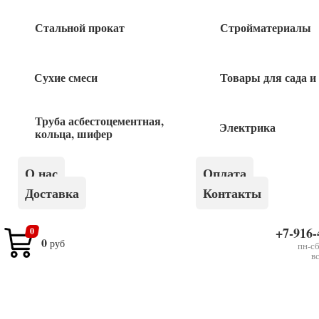
75
руб
Стальной прокат
Стройматериалы
Розетка 1-местная Б/З белая СУ Legrand
Valena
Сухие смеси
Товары для сада и
330
руб
Труба асбестоцементная,
Электрика
Розетка 2-мест Б/З ОУ РА16-005D сосна
кольца, шифер
ЭТЮД Schneider Electric
О нас
Оплата
520
руб
Доставка
Контакты
Розетка 2-мест Б/З ОУ РА16-005В белая
Этюд Schneider Electric
+7-916-
0
0
руб
пн-сб
в
300
руб