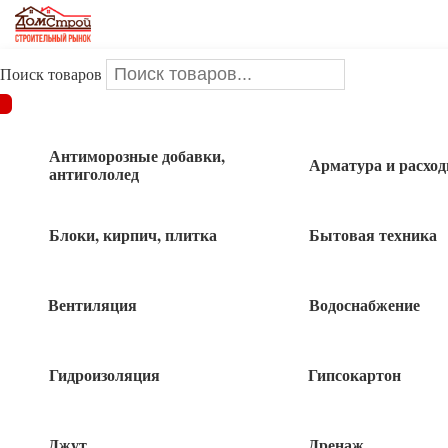
Поиск товаров
ДОМСТРОЙ
/
Электрика
/
Розетки, выключатели, блоки,
вилки,переходники
/
Розетка
/
Розетка 2-местная Б/З белая ОУ
TDM Ладога
Антиморозные добавки,
Арматура и расхо
антигололед
Розетка 2-местная Б/З белая ОУ TDM
Блоки, кирпич, плитка
Бытовая техника
Ладога
Вентиляция
Водоснабжение
Гидроизоляция
Гипсокартон
125
руб
10 в наличии
Джут
Дренаж