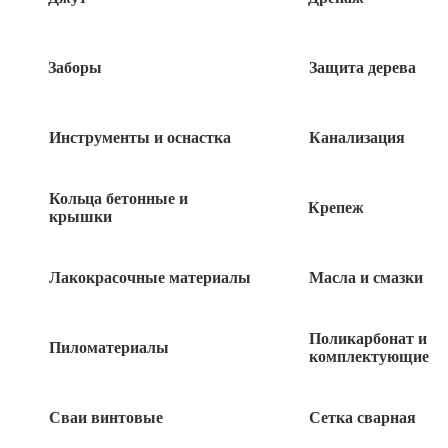
Заборы
Защита дерева
Быстрый заказ
Инструменты и оснастка
Канализация
Кольца бетонные и
Крепеж
крышки
Похожие товары
Розетка 2-местная Б/З белая СУ TDM
Лакокрасочные материалы
Масла и смазки
Таймыр
115
Поликарбонат и
руб
Пиломатериалы
комплектующие
Розетка ТВ простая ОУ TDM Ладога
Сваи винтовые
Сетка сварная