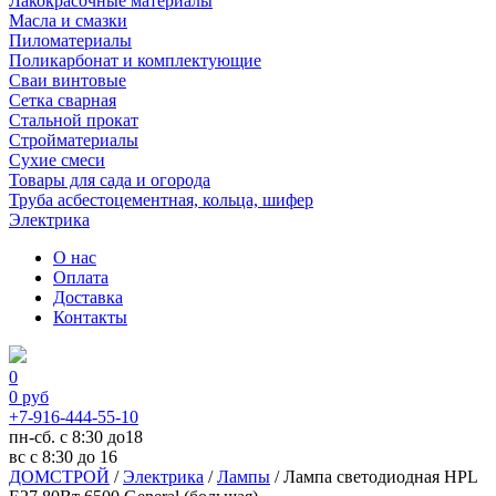
Лакокрасочные материалы
Масла и смазки
Пиломатериалы
Поликарбонат и комплектующие
Сваи винтовые
Сетка сварная
Стальной прокат
Стройматериалы
Сухие смеси
Товары для сада и огорода
Труба асбестоцементная, кольца, шифер
Электрика
О нас
Оплата
Доставка
Контакты
0
0
руб
+7-916-444-55-10
пн-сб. с 8:30 до18
вс с 8:30 до 16
ДОМСТРОЙ
/
Электрика
/
Лампы
/
Лампа светодиодная HPL