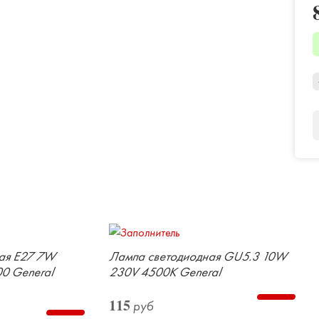
ая E27 7W
Лампа светодиодная GU5.3 10W
0 General
230V 4500К General
115
руб