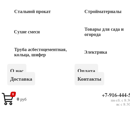
63
руб
Стальной прокат
Стройматериалы
Гермоввод PG24 Ø-30мм
Товары для сада и
Сухие смеси
огорода
82
руб
Труба асбестоцементная,
Электрика
кольца, шифер
Гермоввод PG36 Ø-40мм
О нас
Оплата
125
руб
Доставка
Контакты
+7-916-444-
0
0
руб
пн-сб. с 8:
вс с 8:3