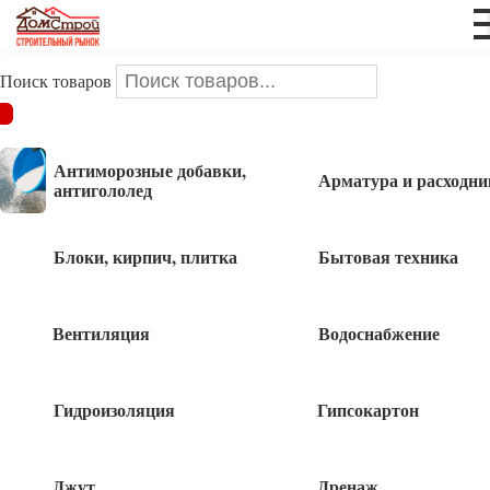
Поиск товаров
ДОМСТРОЙ
/
Электрика
/
Гермовводы
Антиморозные добавки,
Арматура и расходни
Гермовводы
антигололед
Блоки, кирпич, плитка
Бытовая техника
Гермоввод PG7 Ø-12мм
Вентиляция
Водоснабжение
16
руб
Гидроизоляция
Гипсокартон
Гермоввод PG13,5 Ø-20мм
17
Джут
Дренаж
руб