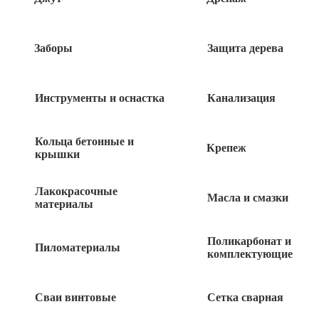
Гермоввод PG9 Ø-16мм
Заборы
Защита дерева
18
руб
Инструменты и оснастка
Канализация
Гермоввод PG11 Ø-18мм
Кольца бетонные и
Крепеж
крышки
24
руб
Лакокрасочные
Масла и смазки
материалы
Гермоввод PG19 Ø-24мм
Поликарбонат и
Пиломатериалы
38
комплектующие
руб
Гермоввод PG21 Ø-28мм
Сваи винтовые
Сетка сварная