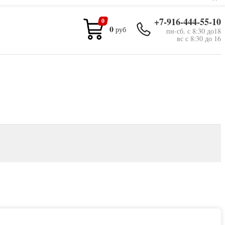
+7-916-444-55-10
0
0
руб
пн-сб. с 8:30 до18
вс с 8:30 до 16