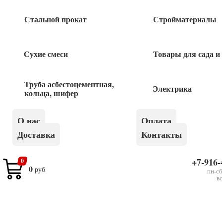
Стальной прокат
Стройматериалы
Похожие товары
Сухие смеси
Товары для сада и
Шнур строительный 50м STAYER
Труба асбестоцементная,
Электрика
кольца, шифер
170
руб
О нас
Оплата
Ремень крепления груза с храповиком 6м
Доставка
Контакты
600кг
750
руб
+7-916-
0
0
руб
пн-сб
в
Ремень крепления груза с фиксатором 6м
200кг
440
руб