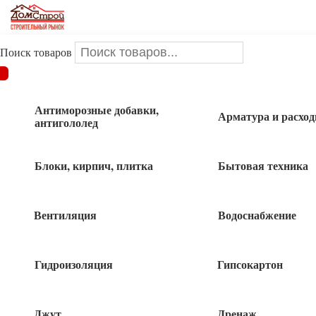
Поиск товаров
ДОМСТРОЙ
/
Товары для сада и огорода
/
Хозтовары
/
Веревки, шнуры,шпагаты,стяжки
/
Шнур строительный 50м
ЗУБР
Антиморозные добавки,
Арматура и расхо
антигололед
Шнур строительный 50м ЗУБР
Блоки, кирпич, плитка
Бытовая техника
Вентиляция
Водоснабжение
Гидроизоляция
Гипсокартон
Джут
Дренаж