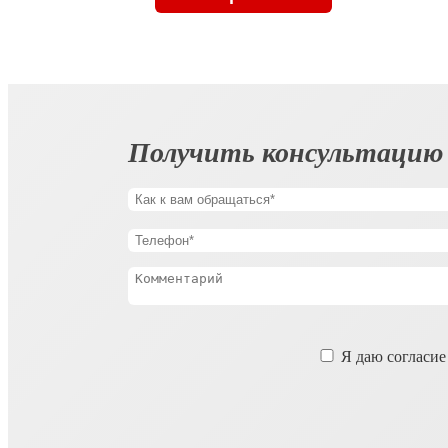
Получить консультацию
Оставьте
Я даю согласие
это
поле
пустым.