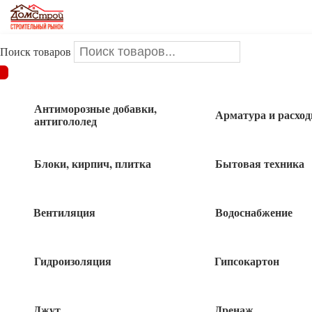
Поиск товаров
ДОМСТРОЙ
/
Товары для сада и огорода
/
Ведра,тазы
/
Ведро
оцинкованное 15 л
Антиморозные добавки,
Арматура и расхо
антигололед
Ведро оцинкованное 15 л
Блоки, кирпич, плитка
Бытовая техника
Вентиляция
Водоснабжение
Гидроизоляция
Гипсокартон
Джут
Дренаж