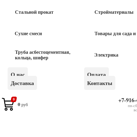
Быстрый заказ
Стальной прокат
Стройматериалы
Сухие смеси
Товары для сада и
Похожие товары
Труба асбестоцементная,
Электрика
Ведро штукатурное 20 л
кольца, шифер
О нас
Оплата
195
руб
Доставка
Контакты
Таз прямоугольный 60л- 65л ШАБАШКА
+7-916-
0
0
руб
пн-сб
в
495
руб
Таз строительный 45л круглый