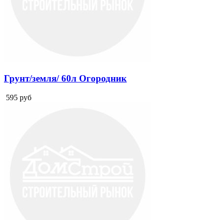
Грунт/земля/ 60л Огородник
595
руб