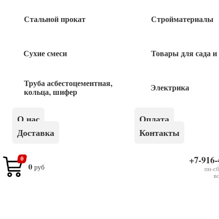
Стальной прокат
Стройматериалы
Похожие товары
Сухие смеси
Товары для сада и
Адаптер внутренний 3/4 USP
Труба асбестоцементная,
Электрика
кольца, шифер
48
руб
О нас
Оплата
Переходник резьбовой 3/4-1 ОАЗИС
Доставка
Контакты
36
руб
+7-916-
0
0
руб
пн-сб
в
Краска для садовых деревьев 1,5кг
190
руб