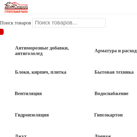
Поиск товаров
ДОМСТРОЙ
/
Товары для сада и огорода
/
Набор поливочный
1/2 in Work арт 77385
Антиморозные добавки,
Арматура и расхо
антигололед
Набор поливочный 1/2 in Work арт
77385
Блоки, кирпич, плитка
Бытовая техника
Вентиляция
Водоснабжение
Гидроизоляция
Гипсокартон
Джут
Дренаж