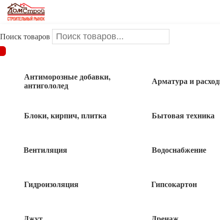
Поиск товаров
ДОМСТРОЙ
/
Арматура и расходники
/
Стульчики,
фиксаторы для арматуры, опора сып.грунт
/
Фиксатор
арматуры СТУЛЬЧИК 30 мм, 6-18 мм
Антиморозные добавки,
Арматура и расхо
антигололед
Фиксатор арматуры СТУЛЬЧИК 30 мм,
Блоки, кирпич, плитка
Бытовая техника
6-18 мм
Вентиляция
Водоснабжение
Гидроизоляция
Гипсокартон
Джут
Дренаж